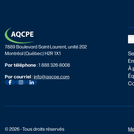
Na
7889 Boulevard Saint-Laurent, unité 202
Se
Montréal (Québec) H2R 1X1
Em
Par téléphone
:
1 888 326-8008
À 
Éq
Par courriel
:
info@aqcpe.com
Co
© 2026 - Tous droits réservés
Me