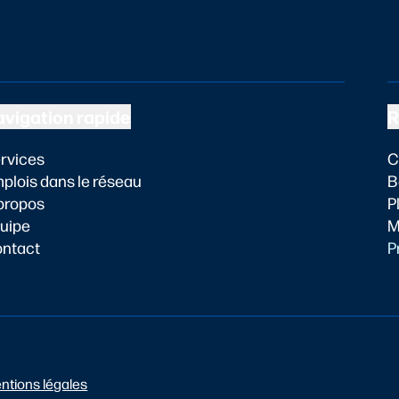
vigation rapide
R
rvices
C
plois dans le réseau
B
propos
P
uipe
M
ntact
P
ntions légales