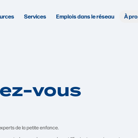
ources
Services
Emplois dans le réseau
À pr
dez-vous
perts de la petite enfance.